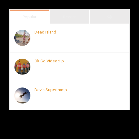
Comments
Popular
Recent
Dead Island
junio 12th, 2014
Ok Go Videoclip
junio 27th, 2014
Devin Supertramp
junio 3rd, 2014